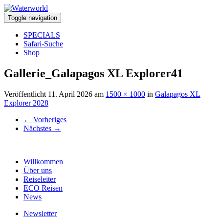
Toggle navigation
SPECIALS
Safari-Suche
Shop
Gallerie_Galapagos XL Explorer41
Veröffentlicht
11. April 2026
am
1500 × 1000
in
Galapagos XL
Explorer 2028
←
Vorheriges
Nächstes
→
Willkommen
Über uns
Reiseleiter
ECO Reisen
News
Newsletter