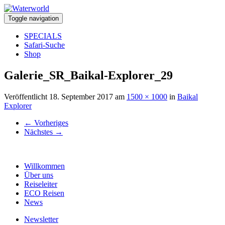
Toggle navigation
SPECIALS
Safari-Suche
Shop
Galerie_SR_Baikal-Explorer_29
Veröffentlicht
18. September 2017
am
1500 × 1000
in
Baikal
Explorer
←
Vorheriges
Nächstes
→
Willkommen
Über uns
Reiseleiter
ECO Reisen
News
Newsletter