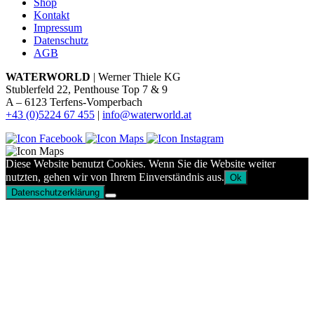
Shop
Kontakt
Impressum
Datenschutz
AGB
WATERWORLD
| Werner Thiele KG
Stublerfeld 22, Penthouse Top 7 & 9
A – 6123 Terfens-Vomperbach
+43 (0)5224 67 455
|
info@waterworld.at
Diese Website benutzt Cookies. Wenn Sie die Website weiter
nutzten, gehen wir von Ihrem Einverständnis aus.
Ok
Datenschutzerklärung