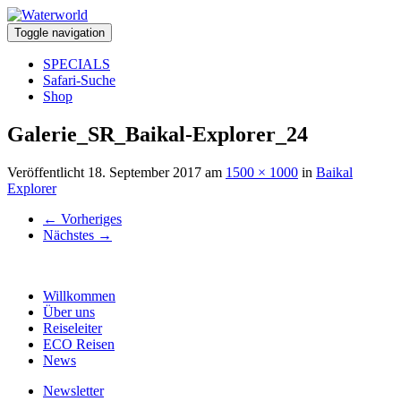
Toggle navigation
SPECIALS
Safari-Suche
Shop
Galerie_SR_Baikal-Explorer_24
Veröffentlicht
18. September 2017
am
1500 × 1000
in
Baikal
Explorer
←
Vorheriges
Nächstes
→
Willkommen
Über uns
Reiseleiter
ECO Reisen
News
Newsletter