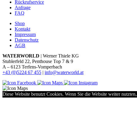
Rückrufservice
Anfrage
FAQ
Shop
Kontakt
Impressum
Datenschutz
AGB
WATERWORLD
| Werner Thiele KG
Stublerfeld 22, Penthouse Top 7 & 9
A – 6123 Terfens-Vomperbach
+43 (0)5224 67 455
|
info@waterworld.at
Diese Website benutzt Cookies. Wenn Sie die Website weiter nutzten,