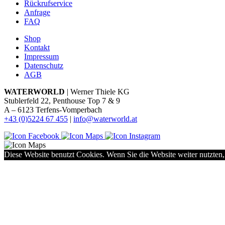
Rückrufservice
Anfrage
FAQ
Shop
Kontakt
Impressum
Datenschutz
AGB
WATERWORLD
| Werner Thiele KG
Stublerfeld 22, Penthouse Top 7 & 9
A – 6123 Terfens-Vomperbach
+43 (0)5224 67 455
|
info@waterworld.at
Diese Website benutzt Cookies. Wenn Sie die Website weiter nutzten,