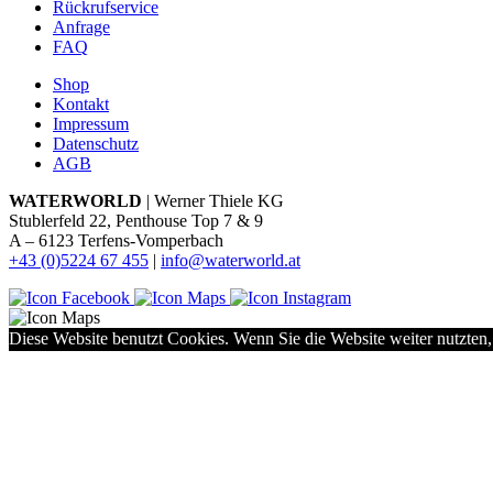
Rückrufservice
Anfrage
FAQ
Shop
Kontakt
Impressum
Datenschutz
AGB
WATERWORLD
| Werner Thiele KG
Stublerfeld 22, Penthouse Top 7 & 9
A – 6123 Terfens-Vomperbach
+43 (0)5224 67 455
|
info@waterworld.at
Diese Website benutzt Cookies. Wenn Sie die Website weiter nutzten,