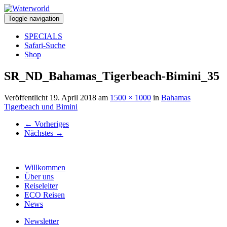
Toggle navigation
SPECIALS
Safari-Suche
Shop
SR_ND_Bahamas_Tigerbeach-Bimini_35
Veröffentlicht
19. April 2018
am
1500 × 1000
in
Bahamas
Tigerbeach und Bimini
←
Vorheriges
Nächstes
→
Willkommen
Über uns
Reiseleiter
ECO Reisen
News
Newsletter