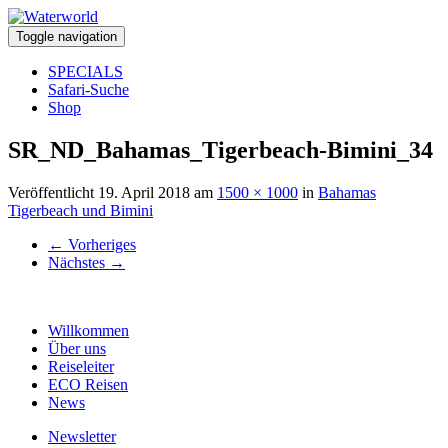
Toggle navigation
SPECIALS
Safari-Suche
Shop
SR_ND_Bahamas_Tigerbeach-Bimini_34
Veröffentlicht
19. April 2018
am
1500 × 1000
in
Bahamas
Tigerbeach und Bimini
←
Vorheriges
Nächstes
→
Willkommen
Über uns
Reiseleiter
ECO Reisen
News
Newsletter