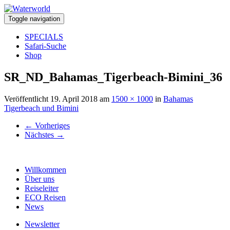
Toggle navigation
SPECIALS
Safari-Suche
Shop
SR_ND_Bahamas_Tigerbeach-Bimini_36
Veröffentlicht
19. April 2018
am
1500 × 1000
in
Bahamas
Tigerbeach und Bimini
←
Vorheriges
Nächstes
→
Willkommen
Über uns
Reiseleiter
ECO Reisen
News
Newsletter