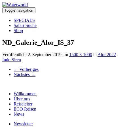
Toggle navigation
SPECIALS
Safari-Suche
Shop
ND_Galerie_Alor_IS_37
Veröffentlicht
2. September 2019
am
1500 × 1000
in
Alor 2022
Indo Siren
←
Vorheriges
Nächstes
→
Willkommen
Über uns
Reiseleiter
ECO Reisen
News
Newsletter