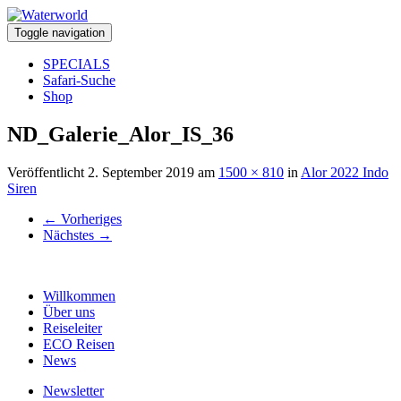
Toggle navigation
SPECIALS
Safari-Suche
Shop
ND_Galerie_Alor_IS_36
Veröffentlicht
2. September 2019
am
1500 × 810
in
Alor 2022 Indo
Siren
←
Vorheriges
Nächstes
→
Willkommen
Über uns
Reiseleiter
ECO Reisen
News
Newsletter