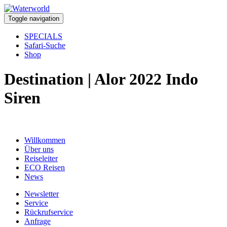
Toggle navigation
SPECIALS
Safari-Suche
Shop
Destination | Alor 2022 Indo
Siren
Willkommen
Über uns
Reiseleiter
ECO Reisen
News
Newsletter
Service
Rückrufservice
Anfrage