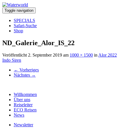
Toggle navigation
SPECIALS
Safari-Suche
Shop
ND_Galerie_Alor_IS_22
Veröffentlicht
2. September 2019
am
1000 × 1500
in
Alor 2022
Indo Siren
←
Vorheriges
Nächstes
→
Willkommen
Über uns
Reiseleiter
ECO Reisen
News
Newsletter