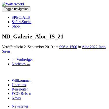
Toggle navigation
SPECIALS
Safari-Suche
Shop
ND_Galerie_Alor_IS_21
Veröffentlicht
2. September 2019
am
996 × 1500
in
Alor 2022 Indo
Siren
←
Vorheriges
Nächstes
→
Willkommen
Über uns
Reiseleiter
ECO Reisen
News
Newsletter