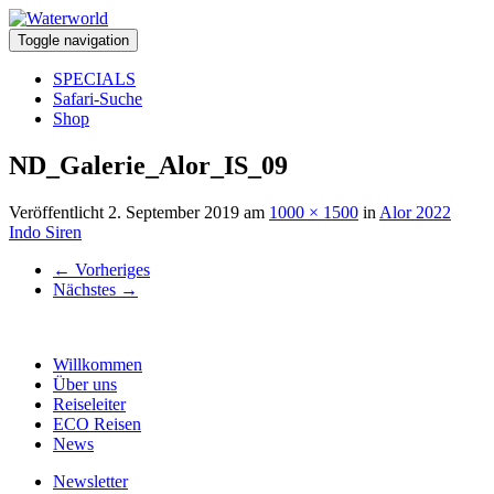
Toggle navigation
SPECIALS
Safari-Suche
Shop
ND_Galerie_Alor_IS_09
Veröffentlicht
2. September 2019
am
1000 × 1500
in
Alor 2022
Indo Siren
←
Vorheriges
Nächstes
→
Willkommen
Über uns
Reiseleiter
ECO Reisen
News
Newsletter