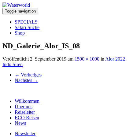
Toggle navigation
SPECIALS
Safari-Suche
Shop
ND_Galerie_Alor_IS_08
Veröffentlicht
2. September 2019
am
1500 × 1000
in
Alor 2022
Indo Siren
←
Vorheriges
Nächstes
→
Willkommen
Über uns
Reiseleiter
ECO Reisen
News
Newsletter