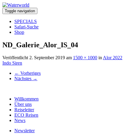
Toggle navigation
SPECIALS
Safari-Suche
Shop
ND_Galerie_Alor_IS_04
Veröffentlicht
2. September 2019
am
1500 × 1000
in
Alor 2022
Indo Siren
←
Vorheriges
Nächstes
→
Willkommen
Über uns
Reiseleiter
ECO Reisen
News
Newsletter