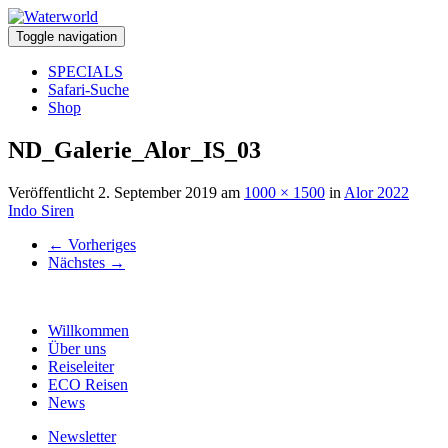
Toggle navigation
SPECIALS
Safari-Suche
Shop
ND_Galerie_Alor_IS_03
Veröffentlicht
2. September 2019
am
1000 × 1500
in
Alor 2022
Indo Siren
←
Vorheriges
Nächstes
→
Willkommen
Über uns
Reiseleiter
ECO Reisen
News
Newsletter