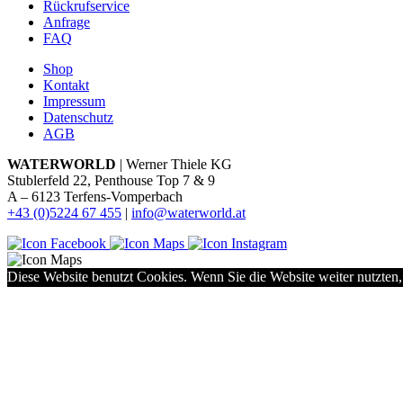
Rückrufservice
Anfrage
FAQ
Shop
Kontakt
Impressum
Datenschutz
AGB
WATERWORLD
| Werner Thiele KG
Stublerfeld 22, Penthouse Top 7 & 9
A – 6123 Terfens-Vomperbach
+43 (0)5224 67 455
|
info@waterworld.at
Diese Website benutzt Cookies. Wenn Sie die Website weiter nutzten,