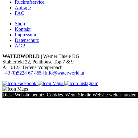
Rückrufservice
Anfrage
FAQ
Shop
Kontakt
Impressum
Datenschutz
AGB
WATERWORLD
| Werner Thiele KG
Stublerfeld 22, Penthouse Top 7 & 9
A – 6123 Terfens-Vomperbach
+43 (0)5224 67 455
|
info@waterworld.at
Diese Website benutzt Cookies. Wenn Sie die Website weiter nutzten,