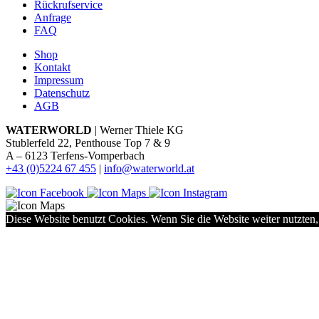
Rückrufservice
Anfrage
FAQ
Shop
Kontakt
Impressum
Datenschutz
AGB
WATERWORLD
| Werner Thiele KG
Stublerfeld 22, Penthouse Top 7 & 9
A – 6123 Terfens-Vomperbach
+43 (0)5224 67 455
|
info@waterworld.at
Diese Website benutzt Cookies. Wenn Sie die Website weiter nutzten,