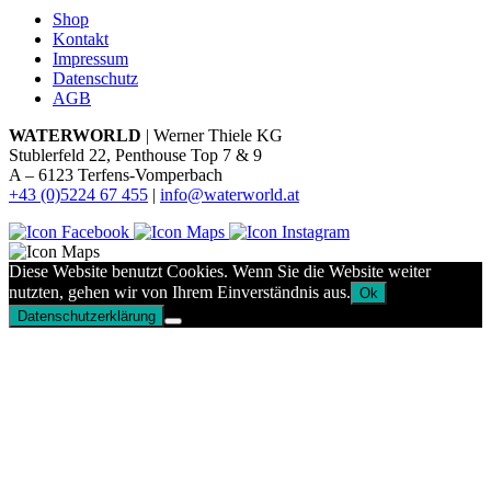
Shop
Kontakt
Impressum
Datenschutz
AGB
WATERWORLD
| Werner Thiele KG
Stublerfeld 22, Penthouse Top 7 & 9
A – 6123 Terfens-Vomperbach
+43 (0)5224 67 455
|
info@waterworld.at
Diese Website benutzt Cookies. Wenn Sie die Website weiter
nutzten, gehen wir von Ihrem Einverständnis aus.
Ok
Datenschutzerklärung