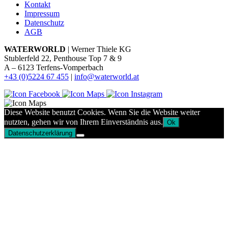
Kontakt
Impressum
Datenschutz
AGB
WATERWORLD
| Werner Thiele KG
Stublerfeld 22, Penthouse Top 7 & 9
A – 6123 Terfens-Vomperbach
+43 (0)5224 67 455
|
info@waterworld.at
Diese Website benutzt Cookies. Wenn Sie die Website weiter
nutzten, gehen wir von Ihrem Einverständnis aus.
Ok
Datenschutzerklärung