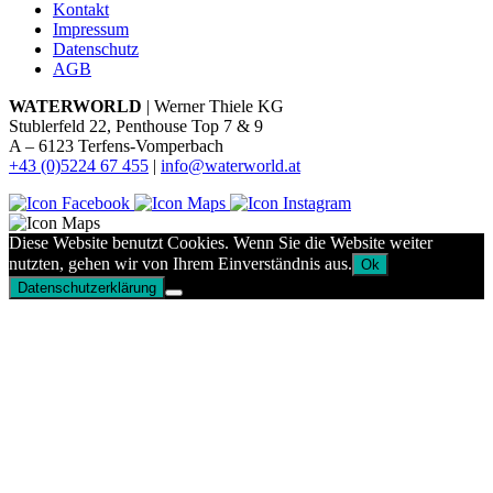
Kontakt
Impressum
Datenschutz
AGB
WATERWORLD
| Werner Thiele KG
Stublerfeld 22, Penthouse Top 7 & 9
A – 6123 Terfens-Vomperbach
+43 (0)5224 67 455
|
info@waterworld.at
Diese Website benutzt Cookies. Wenn Sie die Website weiter
nutzten, gehen wir von Ihrem Einverständnis aus.
Ok
Datenschutzerklärung