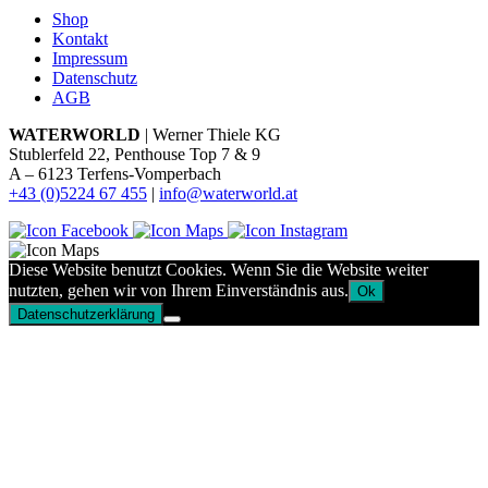
Shop
Kontakt
Impressum
Datenschutz
AGB
WATERWORLD
| Werner Thiele KG
Stublerfeld 22, Penthouse Top 7 & 9
A – 6123 Terfens-Vomperbach
+43 (0)5224 67 455
|
info@waterworld.at
Diese Website benutzt Cookies. Wenn Sie die Website weiter
nutzten, gehen wir von Ihrem Einverständnis aus.
Ok
Datenschutzerklärung