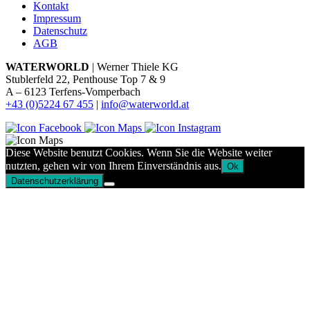
Kontakt
Impressum
Datenschutz
AGB
WATERWORLD
| Werner Thiele KG
Stublerfeld 22, Penthouse Top 7 & 9
A – 6123 Terfens-Vomperbach
+43 (0)5224 67 455
|
info@waterworld.at
Diese Website benutzt Cookies. Wenn Sie die Website weiter
nutzten, gehen wir von Ihrem Einverständnis aus.
Ok
Datenschutzerklärung