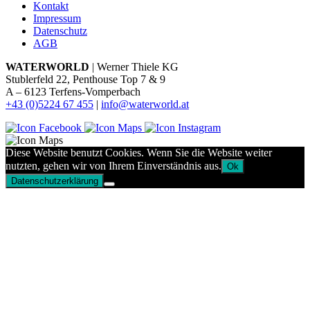
Kontakt
Impressum
Datenschutz
AGB
WATERWORLD
| Werner Thiele KG
Stublerfeld 22, Penthouse Top 7 & 9
A – 6123 Terfens-Vomperbach
+43 (0)5224 67 455
|
info@waterworld.at
Diese Website benutzt Cookies. Wenn Sie die Website weiter
nutzten, gehen wir von Ihrem Einverständnis aus.
Ok
Datenschutzerklärung