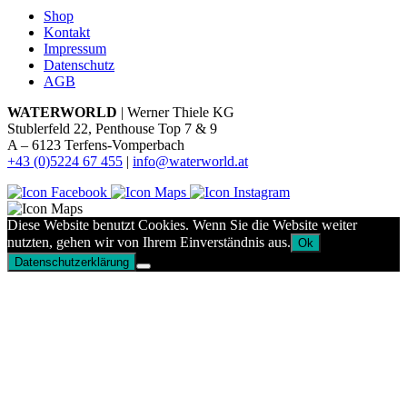
Shop
Kontakt
Impressum
Datenschutz
AGB
WATERWORLD
| Werner Thiele KG
Stublerfeld 22, Penthouse Top 7 & 9
A – 6123 Terfens-Vomperbach
+43 (0)5224 67 455
|
info@waterworld.at
Diese Website benutzt Cookies. Wenn Sie die Website weiter
nutzten, gehen wir von Ihrem Einverständnis aus.
Ok
Datenschutzerklärung