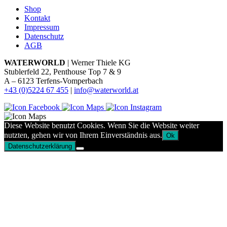
Shop
Kontakt
Impressum
Datenschutz
AGB
WATERWORLD
| Werner Thiele KG
Stublerfeld 22, Penthouse Top 7 & 9
A – 6123 Terfens-Vomperbach
+43 (0)5224 67 455
|
info@waterworld.at
Diese Website benutzt Cookies. Wenn Sie die Website weiter
nutzten, gehen wir von Ihrem Einverständnis aus.
Ok
Datenschutzerklärung