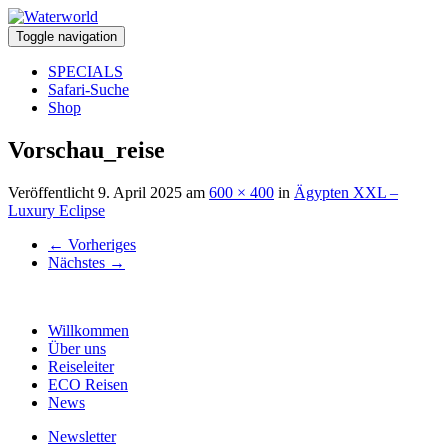
Toggle navigation
SPECIALS
Safari-Suche
Shop
Vorschau_reise
Veröffentlicht
9. April 2025
am
600 × 400
in
Ägypten XXL –
Luxury Eclipse
←
Vorheriges
Nächstes
→
Willkommen
Über uns
Reiseleiter
ECO Reisen
News
Newsletter