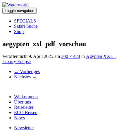
Toggle navigation
SPECIALS
Safari-Suche
Shop
aegypten_xxl_pdf_vorschau
Veröffentlicht
9. April 2025
am
300 × 424
in
Ägypten XXL –
Luxury Eclipse
←
Vorheriges
Nächstes
→
Willkommen
Über uns
Reiseleiter
ECO Reisen
News
Newsletter