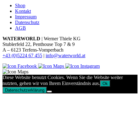
Shop
Kontakt
Impressum
Datenschutz
AGB
WATERWORLD
| Werner Thiele KG
Stublerfeld 22, Penthouse Top 7 & 9
A – 6123 Terfens-Vomperbach
+43 (0)5224 67 455
|
info@waterworld.at
Diese Website benutzt Cookies. Wenn Sie die Website weiter
nutzten, gehen wir von Ihrem Einverständnis aus.
Ok
Datenschutzerklärung