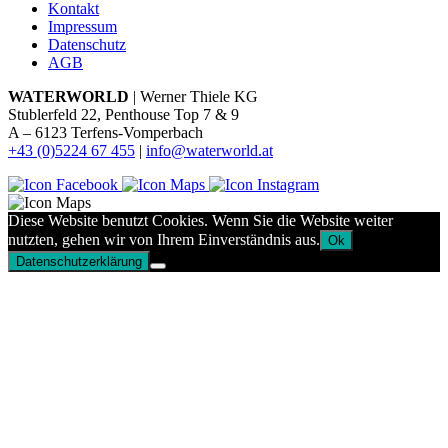
Kontakt
Impressum
Datenschutz
AGB
WATERWORLD
| Werner Thiele KG
Stublerfeld 22, Penthouse Top 7 & 9
A – 6123 Terfens-Vomperbach
+43 (0)5224 67 455
|
info@waterworld.at
Diese Website benutzt Cookies. Wenn Sie die Website weiter
nutzten, gehen wir von Ihrem Einverständnis aus.
Ok
Datenschutzerklärung