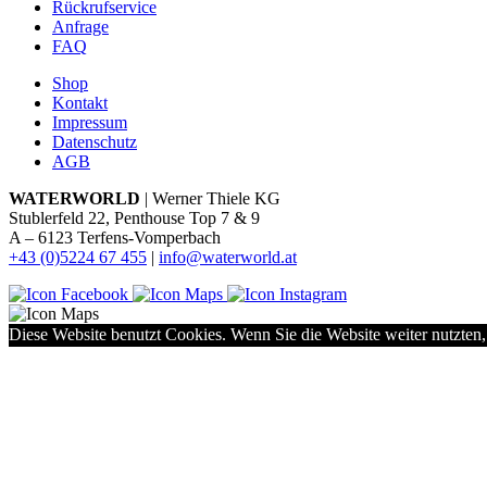
Rückrufservice
Anfrage
FAQ
Shop
Kontakt
Impressum
Datenschutz
AGB
WATERWORLD
| Werner Thiele KG
Stublerfeld 22, Penthouse Top 7 & 9
A – 6123 Terfens-Vomperbach
+43 (0)5224 67 455
|
info@waterworld.at
Diese Website benutzt Cookies. Wenn Sie die Website weiter nutzten,