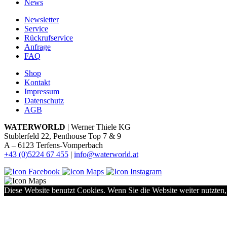
News
Newsletter
Service
Rückrufservice
Anfrage
FAQ
Shop
Kontakt
Impressum
Datenschutz
AGB
WATERWORLD
| Werner Thiele KG
Stublerfeld 22, Penthouse Top 7 & 9
A – 6123 Terfens-Vomperbach
+43 (0)5224 67 455
|
info@waterworld.at
Diese Website benutzt Cookies. Wenn Sie die Website weiter nutzten,