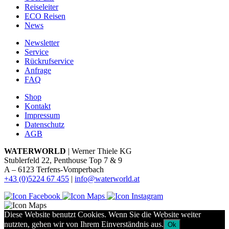
Reiseleiter
ECO Reisen
News
Newsletter
Service
Rückrufservice
Anfrage
FAQ
Shop
Kontakt
Impressum
Datenschutz
AGB
WATERWORLD
| Werner Thiele KG
Stublerfeld 22, Penthouse Top 7 & 9
A – 6123 Terfens-Vomperbach
+43 (0)5224 67 455
|
info@waterworld.at
Diese Website benutzt Cookies. Wenn Sie die Website weiter
nutzten, gehen wir von Ihrem Einverständnis aus.
Ok