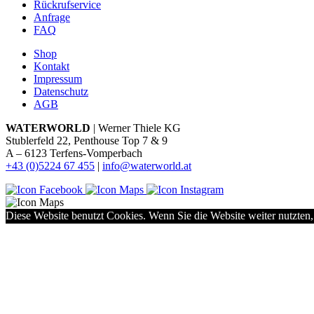
Rückrufservice
Anfrage
FAQ
Shop
Kontakt
Impressum
Datenschutz
AGB
WATERWORLD
| Werner Thiele KG
Stublerfeld 22, Penthouse Top 7 & 9
A – 6123 Terfens-Vomperbach
+43 (0)5224 67 455
|
info@waterworld.at
Diese Website benutzt Cookies. Wenn Sie die Website weiter nutzten,