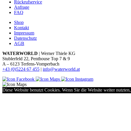
Rückrufservice
Anfrage
FAQ
Shop
Kontakt
Impressum
Datenschutz
AGB
WATERWORLD
| Werner Thiele KG
Stublerfeld 22, Penthouse Top 7 & 9
A – 6123 Terfens-Vomperbach
+43 (0)5224 67 455
|
info@waterworld.at
Diese Website benutzt Cookies. Wenn Sie die Website weiter nutzten,