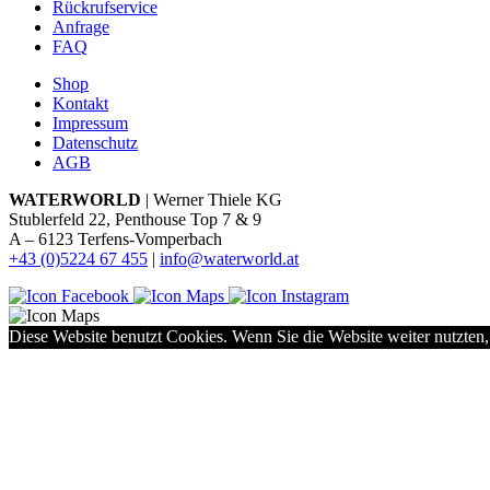
Rückrufservice
Anfrage
FAQ
Shop
Kontakt
Impressum
Datenschutz
AGB
WATERWORLD
| Werner Thiele KG
Stublerfeld 22, Penthouse Top 7 & 9
A – 6123 Terfens-Vomperbach
+43 (0)5224 67 455
|
info@waterworld.at
Diese Website benutzt Cookies. Wenn Sie die Website weiter nutzten,