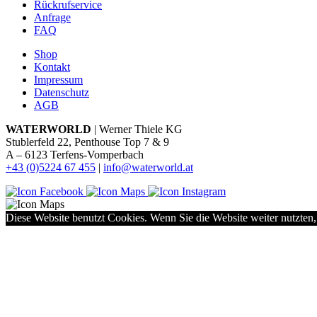
Rückrufservice
Anfrage
FAQ
Shop
Kontakt
Impressum
Datenschutz
AGB
WATERWORLD
| Werner Thiele KG
Stublerfeld 22, Penthouse Top 7 & 9
A – 6123 Terfens-Vomperbach
+43 (0)5224 67 455
|
info@waterworld.at
Diese Website benutzt Cookies. Wenn Sie die Website weiter nutzten,