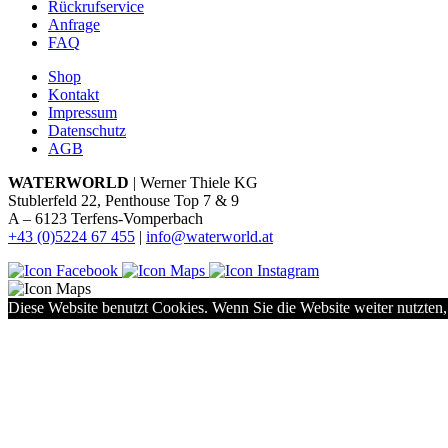
Rückrufservice
Anfrage
FAQ
Shop
Kontakt
Impressum
Datenschutz
AGB
WATERWORLD
| Werner Thiele KG
Stublerfeld 22, Penthouse Top 7 & 9
A – 6123 Terfens-Vomperbach
+43 (0)5224 67 455
|
info@waterworld.at
Diese Website benutzt Cookies. Wenn Sie die Website weiter nutzten,