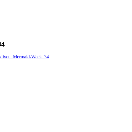
34
ediven_Mermaid-Week_34