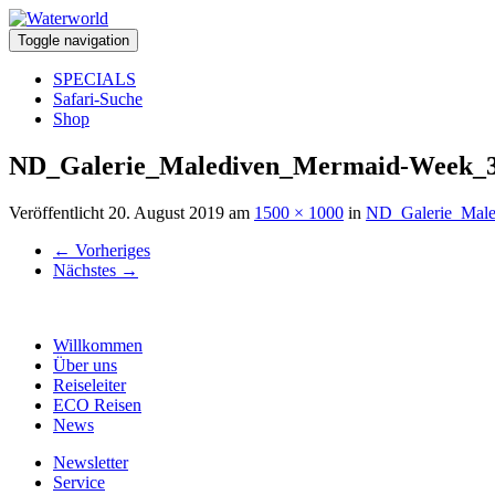
Toggle navigation
SPECIALS
Safari-Suche
Shop
ND_Galerie_Malediven_Mermaid-Week_
Veröffentlicht
20. August 2019
am
1500 × 1000
in
ND_Galerie_Mal
←
Vorheriges
Nächstes
→
Willkommen
Über uns
Reiseleiter
ECO Reisen
News
Newsletter
Service