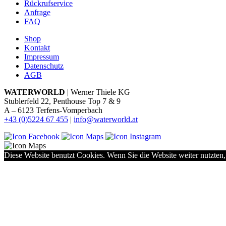
Rückrufservice
Anfrage
FAQ
Shop
Kontakt
Impressum
Datenschutz
AGB
WATERWORLD
| Werner Thiele KG
Stublerfeld 22, Penthouse Top 7 & 9
A – 6123 Terfens-Vomperbach
+43 (0)5224 67 455
|
info@waterworld.at
Diese Website benutzt Cookies. Wenn Sie die Website weiter nutzten,