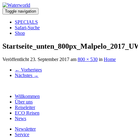
Toggle navigation
SPECIALS
Safari-Suche
Shop
Startseite_unten_800px_Malpelo_2017_U
Veröffentlicht
23. September 2017
am
800 × 530
in
Home
←
Vorheriges
Nächstes
→
Willkommen
Über uns
Reiseleiter
ECO Reisen
News
Newsletter
Service