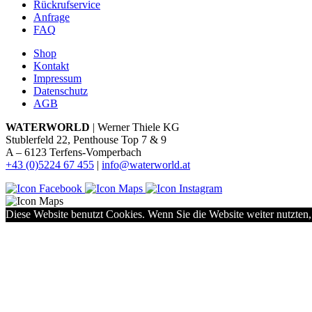
Rückrufservice
Anfrage
FAQ
Shop
Kontakt
Impressum
Datenschutz
AGB
WATERWORLD
| Werner Thiele KG
Stublerfeld 22, Penthouse Top 7 & 9
A – 6123 Terfens-Vomperbach
+43 (0)5224 67 455
|
info@waterworld.at
Diese Website benutzt Cookies. Wenn Sie die Website weiter nutzten,