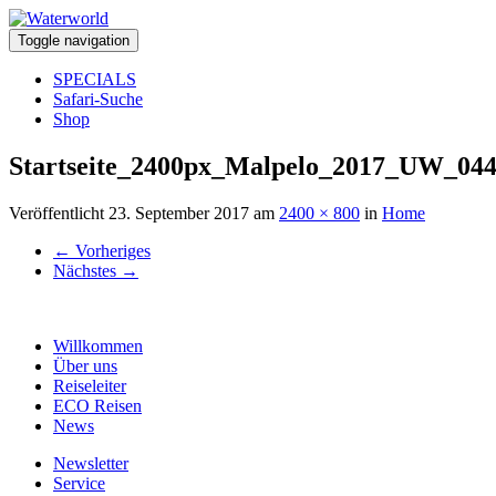
Toggle navigation
SPECIALS
Safari-Suche
Shop
Startseite_2400px_Malpelo_2017_UW_04
Veröffentlicht
23. September 2017
am
2400 × 800
in
Home
←
Vorheriges
Nächstes
→
Willkommen
Über uns
Reiseleiter
ECO Reisen
News
Newsletter
Service