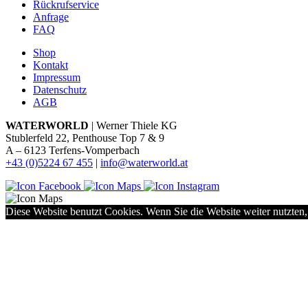
Rückrufservice
Anfrage
FAQ
Shop
Kontakt
Impressum
Datenschutz
AGB
WATERWORLD
| Werner Thiele KG
Stublerfeld 22, Penthouse Top 7 & 9
A – 6123 Terfens-Vomperbach
+43 (0)5224 67 455
|
info@waterworld.at
Diese Website benutzt Cookies. Wenn Sie die Website weiter nutzten,