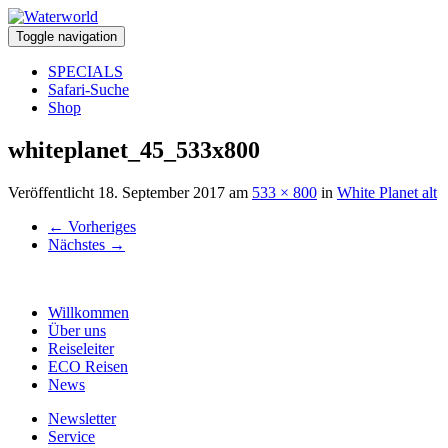
Toggle navigation
SPECIALS
Safari-Suche
Shop
whiteplanet_45_533x800
Veröffentlicht
18. September 2017
am
533 × 800
in
White Planet alt
←
Vorheriges
Nächstes
→
Willkommen
Über uns
Reiseleiter
ECO Reisen
News
Newsletter
Service