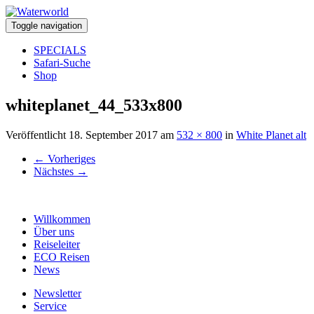
Toggle navigation
SPECIALS
Safari-Suche
Shop
whiteplanet_44_533x800
Veröffentlicht
18. September 2017
am
532 × 800
in
White Planet alt
←
Vorheriges
Nächstes
→
Willkommen
Über uns
Reiseleiter
ECO Reisen
News
Newsletter
Service