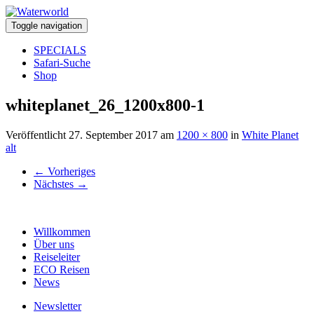
Toggle navigation
SPECIALS
Safari-Suche
Shop
whiteplanet_26_1200x800-1
Veröffentlicht
27. September 2017
am
1200 × 800
in
White Planet
alt
←
Vorheriges
Nächstes
→
Willkommen
Über uns
Reiseleiter
ECO Reisen
News
Newsletter