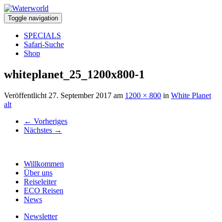
Toggle navigation
SPECIALS
Safari-Suche
Shop
whiteplanet_25_1200x800-1
Veröffentlicht
27. September 2017
am
1200 × 800
in
White Planet
alt
←
Vorheriges
Nächstes
→
Willkommen
Über uns
Reiseleiter
ECO Reisen
News
Newsletter